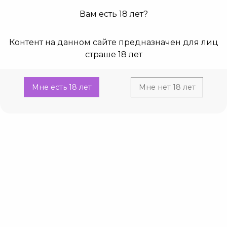
Вам есть 18 лет?
0
0
Контент на данном сайте предназначен для лиц
Главная
Каталог
Упаковка, игры, cувениры
страше 18 лет
Пакеты, коробки
Current:
Пакет- коробка «Beautiful»
Пакет- коробка «Beautiful»
Мне есть 18 лет
Мне нет 18 лет