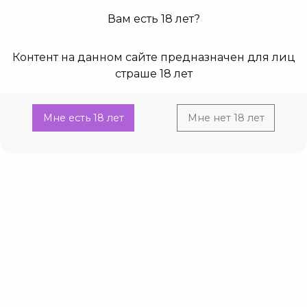
Вам есть 18 лет?
0
0
Контент на данном сайте предназначен для лиц
Главная
Каталог
Упаковка, игры, cувениры
Current:
Пакеты, коробки
страше 18 лет
Упаковка, игры, cувениры пакеты, коробки
Мне есть 18 лет
Мне нет 18 лет
По 20
Выбрать категорию