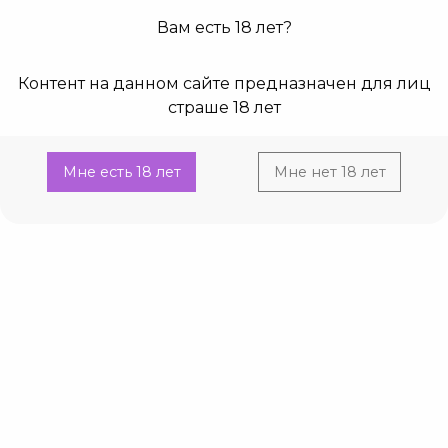
Вам есть 18 лет?
0
0
Контент на данном сайте предназначен для лиц
Главная
Current:
Ошибка
страше 18 лет
404
Мне есть 18 лет
Мне нет 18 лет
К сожалению, данный товар не найден
Вернуться назад
Вернуться на главную
Посмотреть каталог
Акция
Смотреть еще