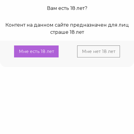
Вам есть 18 лет?
0
0
Контент на данном сайте предназначен для лиц
Главная
Каталог
Эротическое белье
Комплекты, боди
страше 18 лет
Current:
Комплект 3 в 1 ярко-розовый, S
Комплект 3 в 1 ярко-розовый, S
Мне есть 18 лет
Мне нет 18 лет