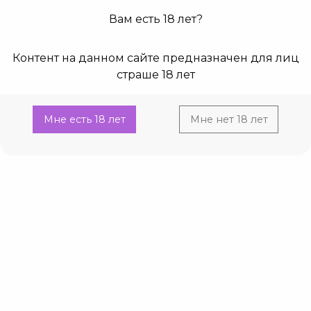
Вам есть 18 лет?
0
0
Контент на данном сайте предназначен для лиц
Главная
Каталог
Дилдо и фаллоимитаторы
Киберкожа
страше 18 лет
Current:
Фаллоимитатор Real Deal Tallen 8,7''
Фаллоимитатор Real Deal Tallen 8,7''
Мне есть 18 лет
Мне нет 18 лет