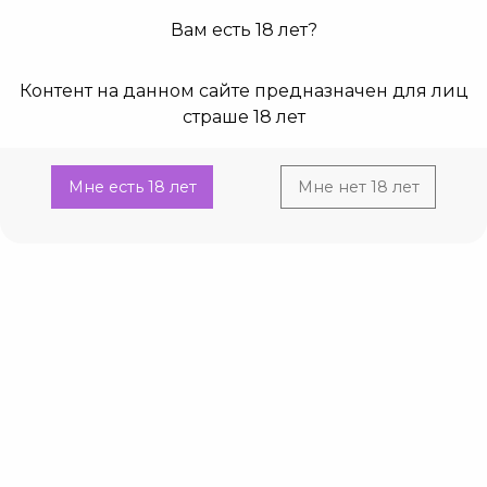
Вам есть 18 лет?
0
0
Контент на данном сайте предназначен для лиц
Главная
Каталог
Эротическое белье
Чулки,Колготки
страше 18 лет
Current:
Чулки MiNiMi Rete, размер M/L, Черный
Чулки MiNiMi Rete, размер M/L, Черный
Мне есть 18 лет
Мне нет 18 лет