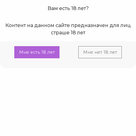
Вам есть 18 лет?
0
0
Контент на данном сайте предназначен для лиц
Главная
Каталог
Вибраторы
Мини, вибропули
страше 18 лет
Current:
Baile Pretty Love Edward,10 режимов вибрации бирюзовый
Baile Pretty Love Edward,10 режимов вибрации
Мне есть 18 лет
Мне нет 18 лет
бирюзовый